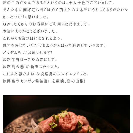
旅の目的がなんであるかというのは、十人十色でございまして、
そんな中に南海荘も当てはめて頂けたのは本当にうれしくありがたいな
ぁ～とつくづく思いました。
ＧＷ、たくさんのお客様にご利用いただきまして、
本当にありがとうございました。
これからも旅の目的となれるよう、
魅力を感じていただけるようがんばって料理していきます。
どうぞよろしくお願いします！
淡路牛肩ロースを湯霜にして、
淡路島の春！の新玉スライスと、
これまた春ですね！な淡路島のウスイエンドウと、
淡路島のセンザン醤油薄口を数滴、庭の山椒！