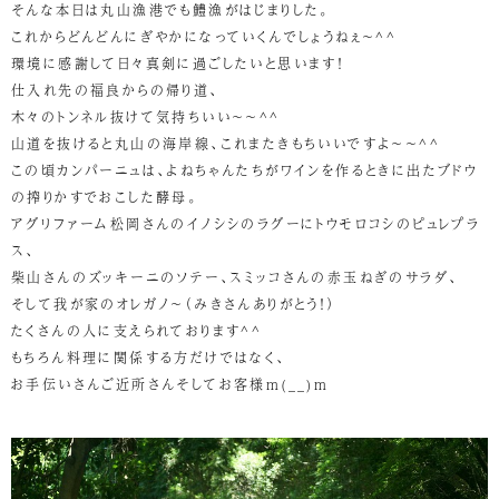
そんな本日は丸山漁港でも鱧漁がはじまりした。
これからどんどんにぎやかになっていくんでしょうねぇ～^^
環境に感謝して日々真剣に過ごしたいと思います！
仕入れ先の福良からの帰り道、
木々のトンネル抜けて気持ちいい～～^^
山道を抜けると丸山の海岸線、これまたきもちいいですよ～～^^
この頃カンパーニュは、よねちゃんたちがワインを作るときに出たブドウ
の搾りかすでおこした酵母。
アグリファーム松岡さんのイノシシのラグーにトウモロコシのピュレプラ
ス、
柴山さんのズッキーニのソテー、スミッコさんの赤玉ねぎのサラダ、
そして我が家のオレガノ～（みきさんありがとう！）
たくさんの人に支えられております^^
もちろん料理に関係する方だけではなく、
お手伝いさんご近所さんそしてお客様m(__)m