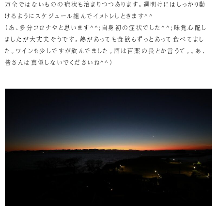
万全ではないものの症状も治まりつつあります。週明けにはしっかり動
けるようにスケジュール組んでイメトレしときます^^
（あ、多分コロナやと思います^^;自身初の症状でした^^;味覚心配し
ましたが大丈夫そうです。熱があっても食欲もずっとあって食べてまし
た。ワインも少しですが飲んでました。酒は百薬の長とか言うて。。あ、
皆さんは真似しないでくださいね^^）