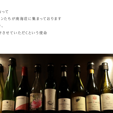
なって
インたちが南海荘に集まっております
、
けさせていただくという使命