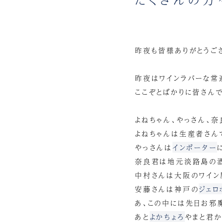
昨夜も皆様ありがとうござ
昨夜はワインラバーな常
ここぞとばかりに皆さん
よねちゃん、やっさん、奈
よねちゃんは生産者さん
やっさんは
インポーター
奈良君は地元淡路島の酒
中村さんは大阪のワイン
安藤さんは神戸の
ジェロ
あ、この中には先日お邪
あと
よかちょろ
やまと君か