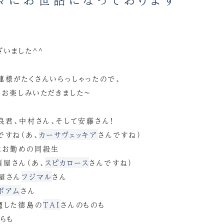
いました^^
連様がたくさんいらっしゃったので、
でお楽しみいただきました～
良君、中村さん、そして安藤さん！
ですね（あ、
カーサヴェッキア
さんですね）
にお勤めの同級生
屋さん（あ、
スピカロース
さんですね）
屋さん
フジマル
さん
ボアム
さん
魔した徳島の
TAI
さんのものも
らも