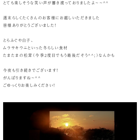
とても楽しそうな笑い声が響き渡っておりましたよ～～^^
週末らしくたくさんのお客様にお越しいただきました
皆様ありがとうございました！
とらふぐや白子、
ムラサキウニといった冬らしい食材
たまたまの松茸（今季2度目でもう最後だそう^^;）なんかも
今夜も引き続きでございます！
がんばりますね～^^
ごゆっくりお楽しみください！