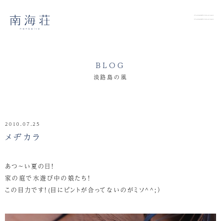
BLOG
淡路島の風
2010.07.25
メヂカラ
あつ～い夏の日！
家の庭で水遊び中の娘たち！
この目力です！(目にピントが合ってないのがミソ^^;）