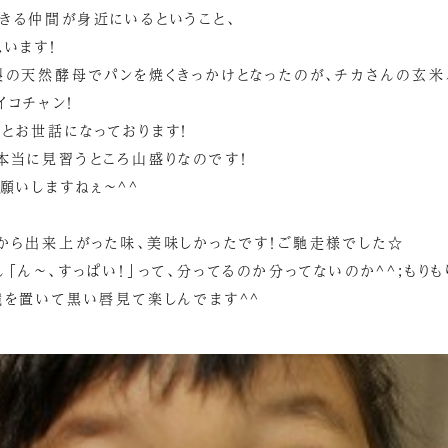
きる仲間が身近にいるということ、
います！
製の天然酵母でパンを焼くきっかけとなったのが、チカさんの玄米バ
イコチャン！
とお世話になっております！
本当に見習うところ山盛りなのです！
願いしますねぇ～^^
から出来上がった味、美味しかったです！ご馳走様でした☆
「ん～、すっぱい！」って、分ってるのか分ってないのか^^;もり
鏡を置いて黒い唇見て楽しんでます^^