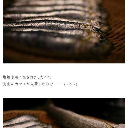
塩焼き用に塩されました^^;
丸山のカマスが入荷したので～～～(~o~)