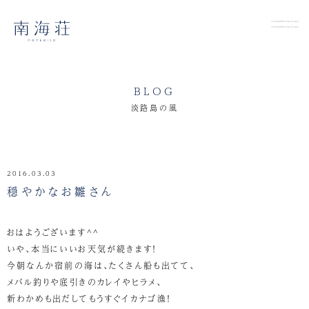
BLOG
淡路島の風
2016.03.03
穏やかなお雛さん
おはようございます^^
いや、本当にいいお天気が続きます！
今朝なんか宿前の海は、たくさん船も出てて、
メバル釣りや底引きのカレイやヒラメ、
新わかめも出だしてもうすぐイカナゴ漁！