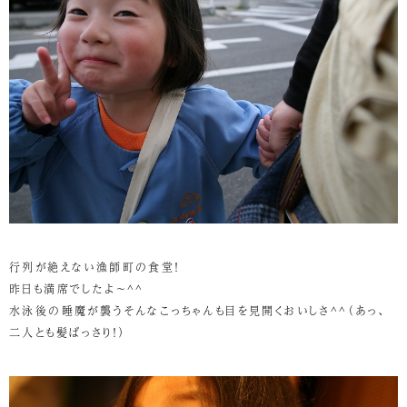
行列が絶えない漁師町の食堂！
昨日も満席でしたよ～^^
水泳後の睡魔が襲うそんなこっちゃんも目を見開くおいしさ^^（あっ、
二人とも髪ばっさり！）