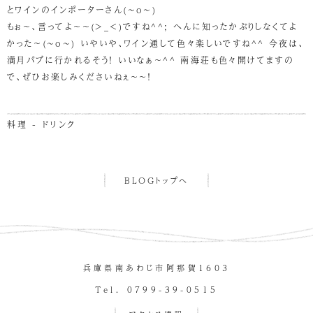
とワインのインポーターさん(~o~)
もぉ～、言ってよ～～(>_<)ですね^^; へんに知ったかぶりしなくてよ
かった～(~o~) いやいや、ワイン通して色々楽しいですね^^ 今夜は、
満月パブに行かれるそう！ いいなぁ～^^ 南海荘も色々開けてますの
で、ぜひお楽しみくださいねぇ～～！
料理 - ドリンク
BLOGトップへ
兵庫県南あわじ市阿那賀１６０３
Tel. 0799-39-0515