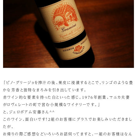
「ピノ・グリージョを搾汁の後、果皮に浸漬するとこで、リンゴのような豊
かな芳香と独特なまろみを引き出しています。
赤ワイン的な要素を持った白といった感じ。1976年創業、マニカ夫妻
がロヴェレートの町で営む小規模なワイナリーです。」
と、ジェロボアム安藤さん^^
このワイン、面白いです！2組のお客様にグラスでお楽しみいただきまし
たが、
お帰りの際ご感想などいろいろお話伺ってますと、一組のお客様はなん