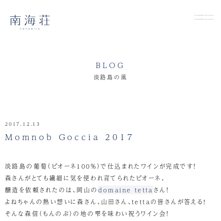
BLOG
淡路島の風
2017.12.13
Momnob Goccia 2017
淡路島の葡萄（ピオーネ100％）で仕込まれたワインが完成です！
森さんがとても繊細に気を使われ育てられたピオーネ、
醸造を依頼されたのは、岡山の
domaine tetta
さん！
よねちゃんの熱い想いに森さん、山田さん、tettaの皆さんが答える!
そんな森信（もんのぶ）の地の雫を味わい祝うワイン会！