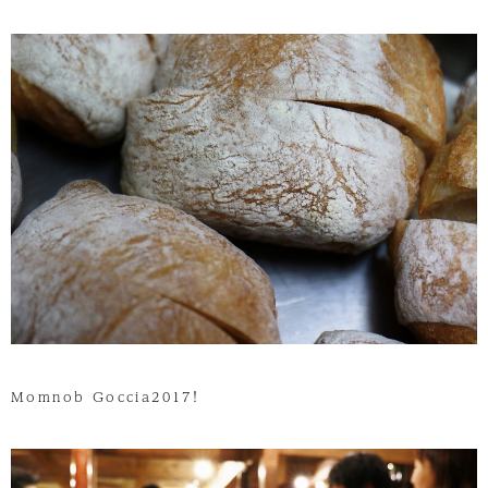
Momnob Goccia2017！