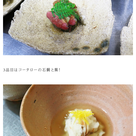
3品目はコータローの石鯛と蕪！