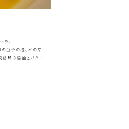
ーラ、
、鰆の白子の泡、木の芽
と淡路島の醤油とバター
。