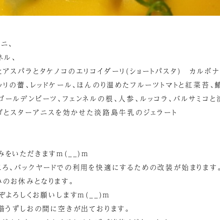
ニ、
ネル、
アスパラとタケノコのエリコイダーリ(ショートパスタ) カルボナ
ッリの蕾、レッドケール、ほんのり温めたフルーツトマトと紅菜苔
ゴールデンビーツ、フェンネルの根、人参、ルッコラ、バルサミコ
チゴとスターアニスを効かせた淡路島牛乳のジェラート
をいただきますm(__)m
ころ、バックヤードでの利用を快適にするための改装が始まります
のお休みとなります。
ぞよろしくお願いしますm(__)m
3階うずしおの間に空きが出ております。