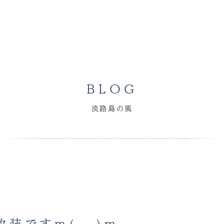
BLOG
淡路島の風
改装ですm(__)m