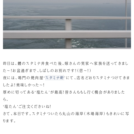
昨日は、鱧のスタミナ丼食べた後、嫁さんの実家へ家族を送ってきまし
た～！お盆過ぎまで、しばしのお別れです！（悲～！）
夜には、鳴門の焼肉屋‘
スタミナ軒
’にて、店名どおりスタミナつけてきま
したよ！美味しかった～！
厚めに切ってある‘塩たん’が最高！皆さんももし行く機会がありました
ら、
‘塩たん’ご注文くださいね！
さて、本日です。スタミナついたら丸山の海岸（木場海岸）もきれいに写
ります。