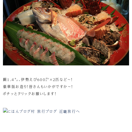
鯛1.4㌔、伊勢えび６００㌘×２匹など～！
豪華版お造り！皆さんもいかがですか～！
ポチッとクリックお願いします！