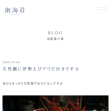
BLOG
淡路島の風
2009.05.03
天然鯛に伊勢えびアワビ付きです☆
本日もきっちり天然物でおもてなしです☆