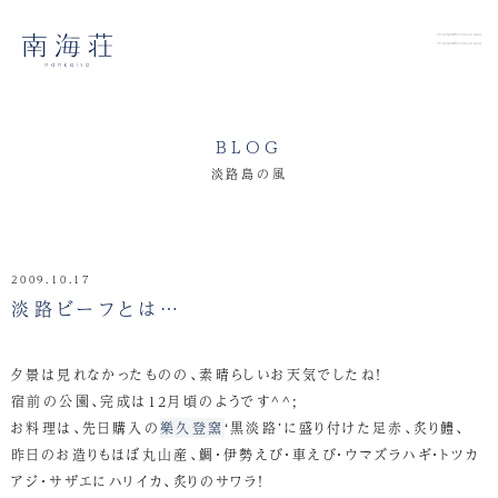
BLOG
淡路島の風
2009.10.17
淡路ビーフとは…
夕景は見れなかったものの、素晴らしいお天気でしたね！
宿前の公園、完成は12月頃のようです^^;
お料理は、先日購入の
樂久登窯
‘黒淡路’に盛り付けた足赤、炙り鱧、
昨日のお造りもほぼ丸山産、鯛・伊勢えび・車えび・ウマズラハギ・トツカ
アジ・サザエにハリイカ、炙りのサワラ！