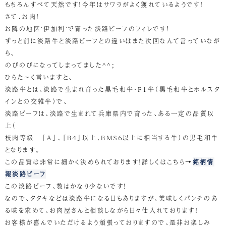
もちろんすべて天然です！今年はサワラがよく獲れているようです！
さて、お肉！
お隣の地区‘伊加利’で育った淡路ビーフのフィレです！
ずっと前に淡路牛と淡路ビーフとの違いはまた次回なんて言っていなが
ら、
のびのびになってしまってました^^;
ひらた～く言いますと、
淡路牛とは、淡路で生まれ育った黒毛和牛・F1牛（黒毛和牛とホルスタ
インとの交雑牛）で、
淡路ビーフは、淡路で生まれて兵庫県内で育った、ある一定の品質以
上（
枝肉等級 「Ａ」、「Ｂ４」以上、ＢＭＳ６以上に相当する牛）の黒毛和牛
となります。
この品質は非常に細かく決められております！詳しくはこちら→
銘柄情
報淡路ビーフ
この淡路ビーフ、数はかなり少ないです！
なので、タタキなどは淡路牛になる日もありますが、美味しくパンチのあ
る味を求めて、お肉屋さんと相談しながら日々仕入れております！
お客様が喜んでいただけるよう頑張っておりますので、是非お楽しみ