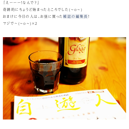
「えーーー！なんで？」
奇跡的にちょうど始まったところでした(~o~)
おまけに今日の人は、お昼に買った
雑誌の編集長
！
マジで～(~o~)×2