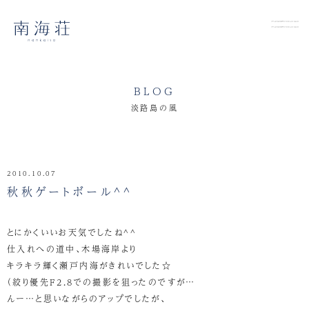
BLOG
淡路島の風
2010.10.07
秋秋ゲートボール^^
とにかくいいお天気でしたね^^
仕入れへの道中、木場海岸より
キラキラ輝く瀬戸内海がきれいでした☆
（絞り優先F2.8での撮影を狙ったのですが…
んー…と思いながらのアップでしたが、