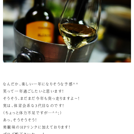
なんだか、楽しい一年になりそうな予感^^
笑って一年過ごしたいと思います！
そうそう、まだまだ今年も突っ走りますよ～！
実は、体育会系な3代目なのです！
（ちょっと体力不足ですが…^^;）
あっ、そうそうそう！
美観味のHPリンクに加えております！