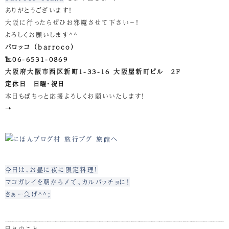
ありがとうございます！
大阪に行ったらぜひお邪魔させて下さい～！
よろしくお願いします^^
バロッコ （barroco）
℡06-6531-0869
大阪府大阪市西区新町1-33-16 大阪屋新町ビル ２Ｆ
定休日 日曜・祝日
本日もぽちっと応援よろしくお願いいたします！
→
今日は、お昼に夜に限定料理！
マコガレイを朝から〆て、カルパッチョに！
さぁー急げ^^;
日々のこと