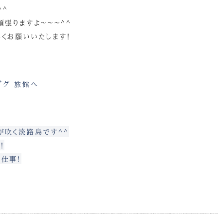
^^
頑張りますよ～～～^^
くお願いいたします！
が吹く淡路島です^^
！
仕事！