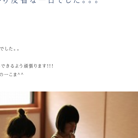
でした。。
できるよう頑張ります！！！
の一こま^^