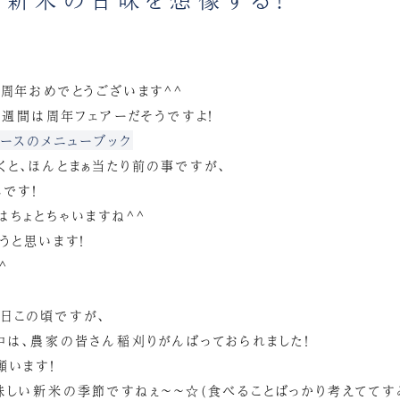
1周年おめでとうございます^^
二週間は周年フェアーだそうですよ！
ロースのメニューブック
くと、ほんとまぁ当たり前の事ですが、
です！
はちょとちゃいますね^^
うと思います！
^
日この頃ですが、
中は、農家の皆さん稲刈りがんばっておられました！
願います！
味しい新米の季節ですねぇ～～☆(食べることばっかり考えててすみ