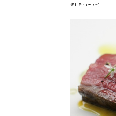
楽しみ～(~o~)