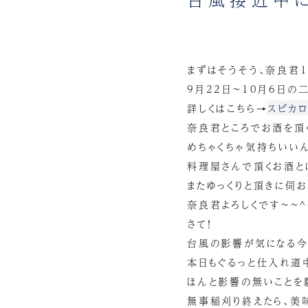
まずはそうそう、奈良君
9月22日～10月6日の
詳しくはこちら→
スピカ
奈良君ところでお酒を頂
めちゃくちゃ気持ちいいん
料理屋さんで頂くお酒と
またゆっくりと頂きに伺お
奈良君よろしくです～～^
さて！
台風の影響が気になる今
本日もぐるっと仕入れ道
ほんと影響の無いことを
無事稲刈り終えたら、美