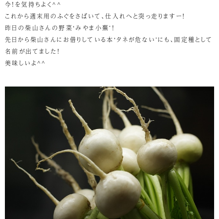
今！を気持ちよく^^
これから週末用のふぐをさばいて、仕入れへと突っ走りますー！
昨日の柴山さんの野菜‘みやま小蕪’！
先日から柴山さんにお借りしている本‘タネが危ない’にも、固定種として
名前が出てました！
美味しいよ^^