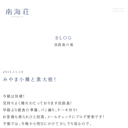
BLOG
淡路島の風
2013.11.14
みやま小蕪と黒大根！
今朝は快晴！
気持ちよく晴れわたっております淡路島！
早朝より朝食の準備、パン練り、ケーキ作り！
お客様も帰られひと段落、メールチェックにブログ更新です！
予報では、今晩から明日にかけて少し下り坂なので、