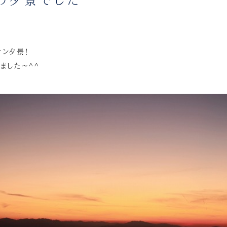
ン夕景！
ました～^^