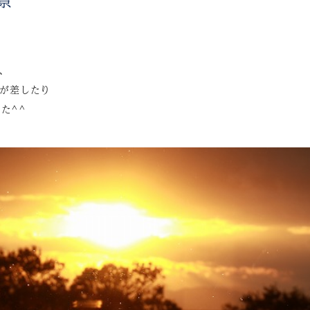
、
が差したり
た^^