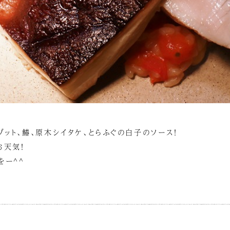
ゾット、鰆、原木シイタケ、とらふぐの白子のソース！
お天気！
をー^^