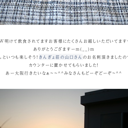
W明けて飲食されてますお客様にたくさんお越しいただいてます
ありがとうござますーm(__)m
んといつも楽しそう！
きんぎょ荘の山口さん
のお名刺頂きましたの
カウンターに置かせてもらいました！
あー大阪行きたいなぁ～～^^みなさんもどーぞどーぞ～^^