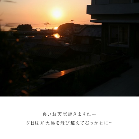
良いお天気続きますねー
夕日は弁天島を飛び越えて右っかわに～