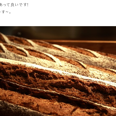
あって良いです！
～す～。