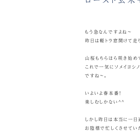
もう急なんですよね～
昨日は軽トラ窓開けて走り
山桜もちらほら咲き始め
これで一気にソメイヨシ
ですね～。
いよいよ春本番！
楽しむしかない^^
しかし昨日は本当に一日
お陰様で忙しくさせてい