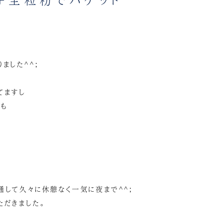
ました^^;
てますし
ノも
通して久々に休憩なく一気に夜まで^^;
ただきました。