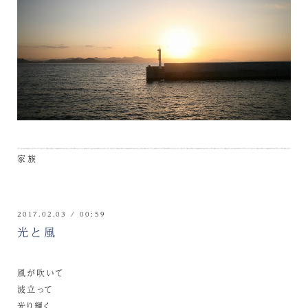
家族
2017.02.03 / 00:59
光と風
風が吹いて
波立って
光り輝く