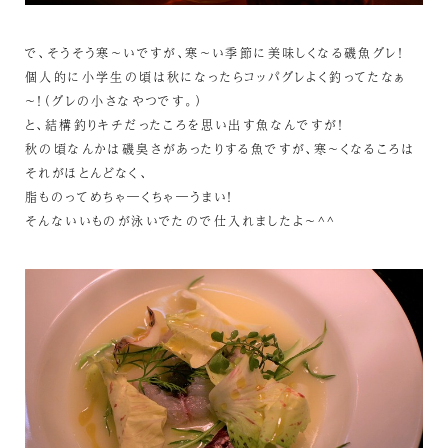
で、そうそう寒～いですが、寒～い季節に美味しくなる磯魚グレ！
個人的に小学生の頃は秋になったらコッパグレよく釣ってたなぁ
～！（グレの小さなやつです。）
と、結構釣りキチだったころを思い出す魚なんですが！
秋の頃なんかは磯臭さがあったりする魚ですが、寒～くなるころは
それがほとんどなく、
脂ものってめちゃ―くちゃ―うまい！
そんないいものが泳いでたので仕入れましたよ～^^