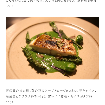
こんな時は、炭で色々火入れしようと肉はもちろん、魚料理も串打
って！
天然鯛の炭火焼、菜の花のスープとカーヴォロネロ、芽キャベツ、
高菜苔とアブラナ科で～！(と、言いつつ赤軸オゼイユがタデ科
^^;）