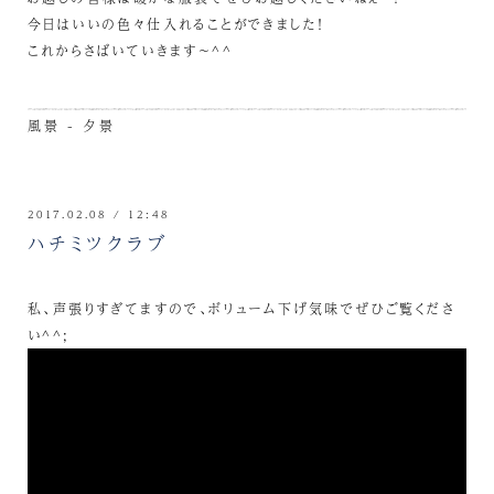
今日はいいの色々仕入れることができました！
これからさばいていきます～^^
風景 - 夕景
2017.02.08 / 12:48
ハチミツクラブ
私、声張りすぎてますので、ボリューム下げ気味でぜひご覧くださ
い^^;