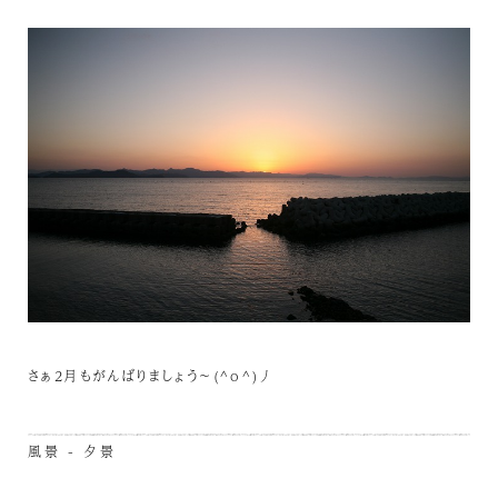
さぁ2月もがんばりましょう～(^o^)丿
風景 - 夕景