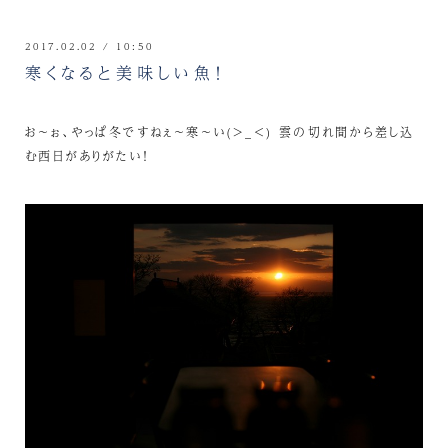
2017.02.02 / 10:50
寒くなると美味しい魚！
お～ぉ、やっぱ冬ですねぇ～寒～い(>_<) 雲の切れ間から差し込
む西日がありがたい！