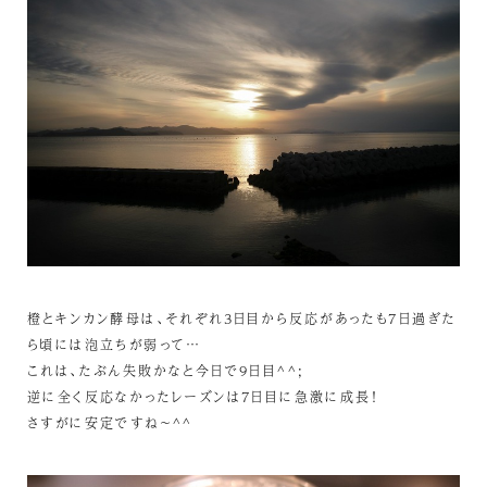
橙とキンカン酵母は、それぞれ3日目から反応があったも7日過ぎた
ら頃には泡立ちが弱って…
これは、たぶん失敗かなと今日で9日目^^;
逆に全く反応なかったレーズンは7日目に急激に成長！
さすがに安定ですね～^^