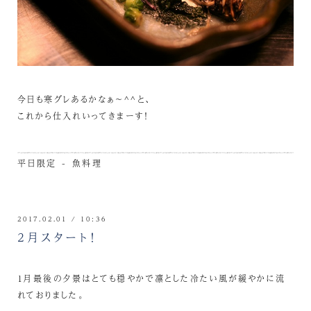
今日も寒グレあるかなぁ～^^と、
これから仕入れいってきまーす！
平日限定 - 魚料理
2017.02.01 / 10:36
2月スタート！
1月最後の夕景はとても穏やかで凛とした冷たい風が緩やかに流
れておりました。