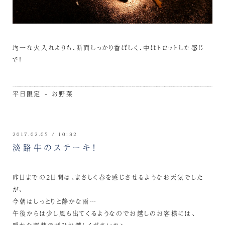
均一な火入れよりも、断面しっかり香ばしく、中はトロットした感じ
で！
平日限定 - お野菜
2017.02.05 / 10:32
淡路牛のステーキ！
昨日までの2日間は、まさしく春を感じさせるようなお天気でした
が、
今朝はしっとりと静かな雨…
午後からは少し風も出てくるようなのでお越しのお客様には、