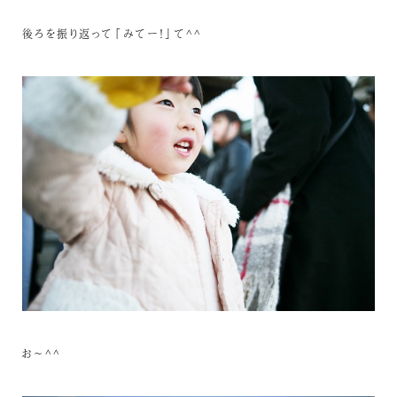
後ろを振り返って「みてー！」て^^
お～^^