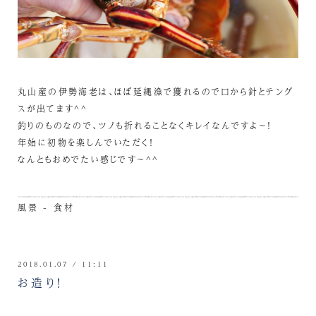
丸山産の伊勢海老は、ほぼ延縄漁で獲れるので口から針とテング
スが出てます^^
釣りのものなので、ツノも折れることなくキレイなんですよ～！
年始に初物を楽しんでいただく！
なんともおめでたい感じです～^^
風景 - 食材
2018.01.07 / 11:11
お造り！