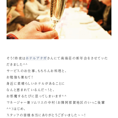
そう！昨夜は
ホテルアナガ
さんにて南海荘の新年会をさせていた
だきました^^
サービスのお仕事、もちろんお料理と、
お勉強も兼ねて！
身近に素晴らしいホテルがあることに
なんと恵まれているんだ～！と、
お邪魔するたびに思ってしまいます^^
マネージャー兼ソムリエの中村（お隣阿那賀地区のいっこ後輩
^^）はじめ、
スタッフの皆様本当にありがとうございました～～！