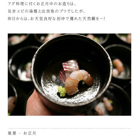
フグ料理に付くお正月中のお造りは、
足赤エビの湯霜と出世魚のブリでしたが、
昨日からは、お天気良好な初沖で獲れた天然鯛を～！
風景 - お正月