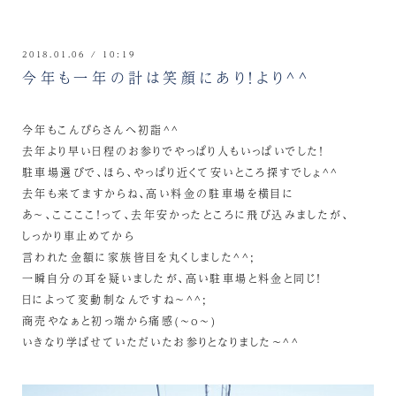
2018.01.06 / 10:19
今年も一年の計は笑顔にあり！より^^
今年もこんぴらさんへ初詣^^
去年より早い日程のお参りでやっぱり人もいっぱいでした！
駐車場選びで、ほら、やっぱり近くて安いところ探すでしょ^^
去年も来てますからね、高い料金の駐車場を横目に
あ～、ここここ！って、去年安かったところに飛び込みましたが、
しっかり車止めてから
言われた金額に家族皆目を丸くしました^^;
一瞬自分の耳を疑いましたが、高い駐車場と料金と同じ！
日によって変動制なんですね～^^;
商売やなぁと初っ端から痛感(~o~)
いきなり学ばせていただいたお参りとなりました～^^