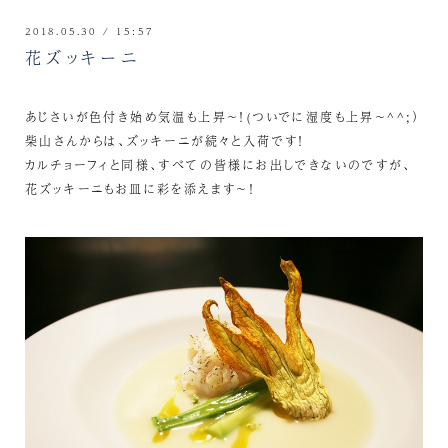
2018.05.30 / 15:57
花ズッキーニ
あじさいが色付き始め気温も上昇～！(ついでに湿度も上昇～^^;）
柴山さんからは、ズッキーニが続々と入荷です！
カルチョーフィと同様、すべての皆様にお出しできないのですが、
花ズッキーニもお皿に彩を添えます～！