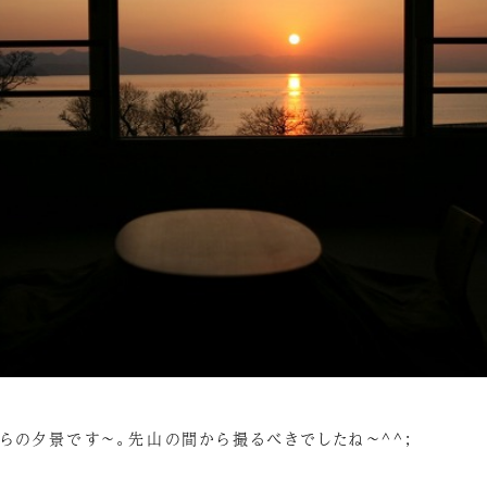
らの夕景です～。先山の間から撮るべきでしたね～^^;