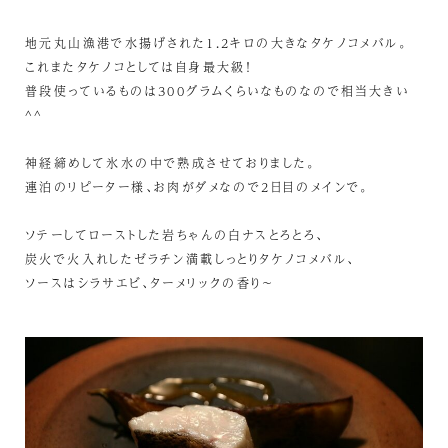
地元丸山漁港で水揚げされた1.2キロの大きなタケノコメバル。
これまたタケノコとしては自身最大級！
普段使っているものは300グラムくらいなものなので相当大きい
^^
神経締めして氷水の中で熟成させておりました。
連泊のリピーター様、お肉がダメなので2日目のメインで。
ソテーしてローストした岩ちゃんの白ナスとろとろ、
炭火で火入れしたゼラチン満載しっとりタケノコメバル、
ソースはシラサエビ、ターメリックの香り～