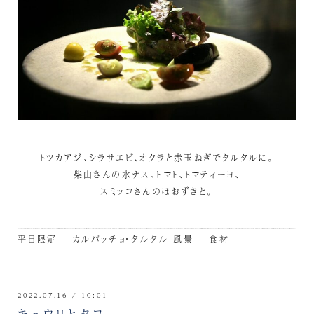
トツカアジ、シラサエビ、オクラと赤玉ねぎでタルタルに。
柴山さんの水ナス、トマト、トマティーヨ、
スミッコさんのほおずきと。
平日限定 - カルパッチョ・タルタル
風景 - 食材
2022.07.16 / 10:01
キュウリとタコ