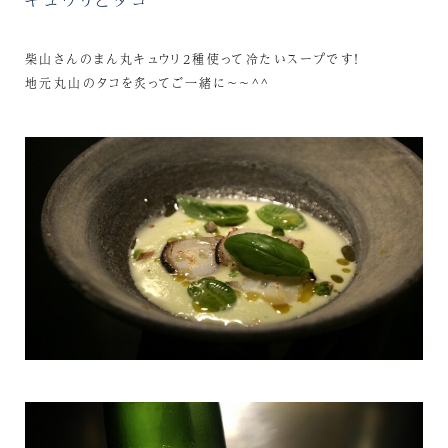
柴山さんのまん丸キュウリ2種使って冷たいスープです！
地元丸山のタコを炙ってご一緒に～～^^