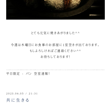
とても元気に焼きあがりました^^
今週は木曜日にお食事のお部屋に1室空きが出ております。
もしよろしければご連絡ください^^
お待ちしております！
平日限定 - パン
空室速報！
2023.06.05 / 21:31
共に生きる