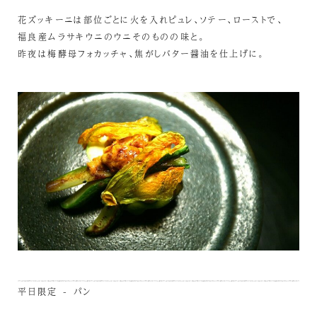
花ズッキーニは部位ごとに火を入れピュレ、ソテー、ローストで、
福良産ムラサキウニのウニそのものの味と。
昨夜は梅酵母フォカッチャ、焦がしバター醤油を仕上げに。
平日限定 - パン