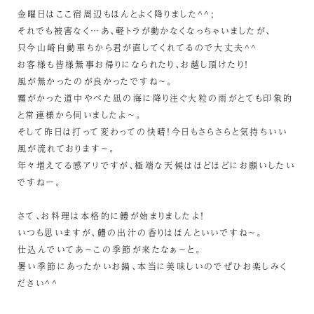
金曜日はここ宿周辺もほんとよく降りました^^;
それでも被害なく…あ、軽トラが動かなくなっちゃいましたが、
只今山崎自動車ちから君が直してくれてるので大丈夫^^
お客様も皆様無事お帰りになられたり、お越し頂けたり！
風が無かったのが良かったですね～。
霧がかった道中やべた凪の海に降り注ぐ大粒の雨がとても印象的
と常連様から伺いましたよ～。
そして昨日は打って変わっての快晴！今日もさらさらと気持ちいい
風が流れております～。
年々増えてる感アリですが、極端な天候はほどほどにお願いしたい
ですねー。
さて、お料理は本格的に鱧が始まりましたよ！
いつも思いますが、鱧の出汁の香りはほんといいですね～。
仕込んでいてあ～この季節が来たなぁ～と。
暑い季節にあったかいお鍋、本当に美味しいのでぜひお楽しみく
ださい^^