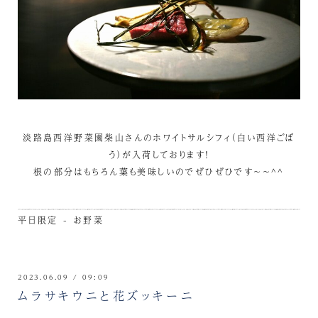
淡路島西洋野菜園柴山さんのホワイトサルシフィ（白い西洋ごぼ
う）が入荷しております！
根の部分はもちろん葉も美味しいのでぜひぜひです～～^^
平日限定 - お野菜
2023.06.09 / 09:09
ムラサキウニと花ズッキーニ