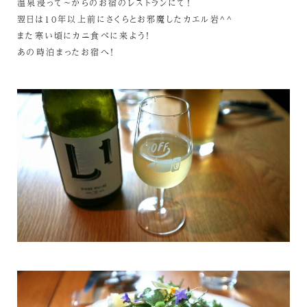
温泉浸って～からのお宿のレストランにて！
翌日は10年以上前にさくらとお邪魔したカエル岩^^
また寒い頃にカニ食べに来よう！
あの時泊まったお宿へ！