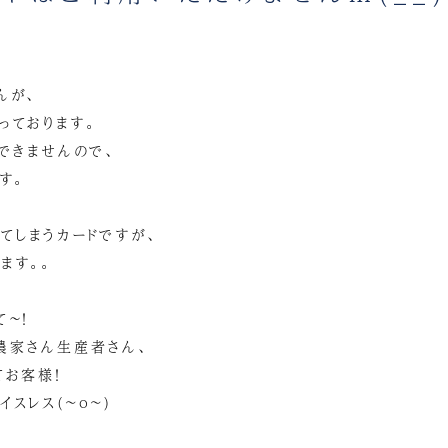
んが、
っております。
できませんので、
す。
てしまうカードですが、
ます。。
て～！
農家さん生産者さん、
てお客様！
スレス(~o~)