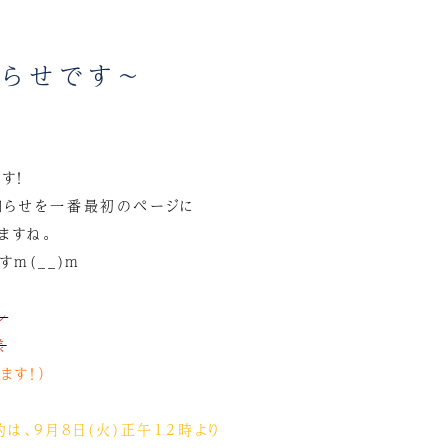
らせです～
す！
知らせを一番最初のページに
ますね。
m(__)m
ン
様
ます！）
約は、9月8日(火)正午12時より