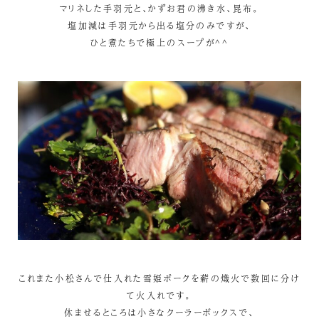
マリネした手羽元と、かずお君の沸き水、昆布。
塩加減は手羽元から出る塩分のみですが、
ひと煮たちで極上のスープが^^
これまた小松さんで仕入れた雪姫ポークを薪の熾火で数回に分け
て火入れです。
休ませるところは小さなクーラーボックスで、