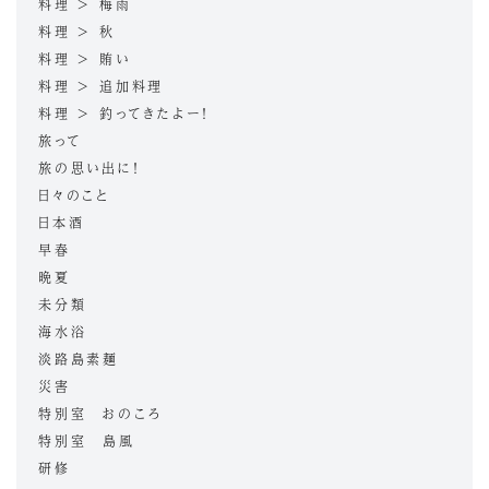
料理 > 梅雨
料理 > 秋
料理 > 賄い
料理 > 追加料理
料理 > 釣ってきたよー！
旅って
旅の思い出に！
日々のこと
日本酒
早春
晩夏
未分類
海水浴
淡路島素麺
災害
特別室 おのころ
特別室 島風
研修