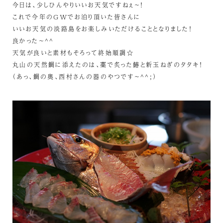
今日は、少しひんやりいいお天気ですねぇ～！
これで今年のGWでお泊り頂いた皆さんに
いいお天気の淡路島をお楽しみいただけることとなりました！
良かった～^^
天気が良いと素材もそろって終始順調☆
丸山の天然鯛に添えたのは、藁で炙った鰆と新玉ねぎのタタキ！
（あっ、鯛の奥、西村さんの器のやつです～^^;）