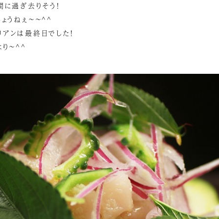
間に過ぎ去りそう！
ょうねぇ～～^^
リアンは最終日でした！
り～^^