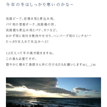
今年の冬はしっかり寒いのかな～
淡路ビーフ、炭焼き用と煮込み用、
パテ用の雪姫ポーク、淡路鶏の肝、
淡路鹿も煮込み用とパテ、カツなど、
おかず用に味付き焼肉やせせり、ハンバーグ用のミンチも^^
たっぷり仕入れて仕込みへと！
12月入って冬の風が続きますね。
この風も必要ですが、
穏やかに晴れて漁師さん沖に行ける日もお願いしますm(__)m