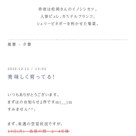
昨夜は松岡さんのイノシシカツ、
人参ピュレ、カステルフランコ、
シェリービネガーを利かせた菊菜。
風景 - 夕景
2022.12.12 / 13:02
美味しく育ってる！
いつもありがとうございます。
まずはのお知らせ2件ですm(__)m
すみません^^;
まず、来週の空室状況ですが、
19日(月) 島風の間 2～4名様