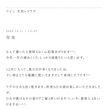
ワイン
天然トラフグ
2022.12.11 / 12:27
年末
なんて書いたら意味もなく心拍数あがります^^;
今年一年の締めくくり、しっかり頑張りたいと思います。
12月に入って、風の日が多くなりましたね。
干し柿はとても順調に乾いてますそして美味しそうです^^
フグのひれも良く乾きます。昨夜もひれ酒お楽しみいただきました
が、
ひれが焼けるその香りでご飯3杯いけるやつ、いや、都美人3合い
けますね～^^