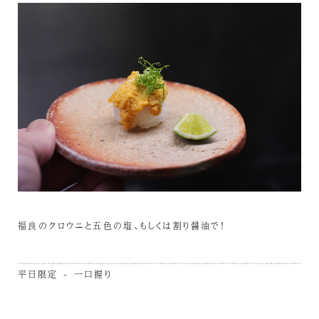
福良のクロウニと五色の塩、もしくは割り醤油で！
平日限定 - 一口握り