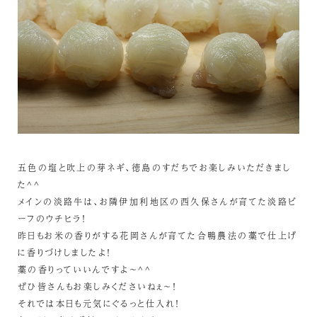
五色の塩と吹上の芽ネギ、徳島のすだちでお楽しみいただきまし
た^^
メインの淡路牛は、お隣伊加利地区の西久保さんが育てた淡路ビ
ーフのウチヒラ！
昨日もお米の香りがする花岡さんが育てた合鴨農法の藁で仕上げ
に香りづけしましたよ！
藁の香りっていいんですよ～^^
ぜひ皆さんもお楽しみくださいねぇ～！
それでは本日も元気にぐるっと仕入れ！