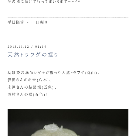
冬の風に負けず行ってまいります～～^^
平日限定 - 一口握り
2013.11.12 / 01:14
天然トラフグの握り
幼馴染の漁師シゲキが獲った天然トラフグ(丸山)、
夛田さんのお米(八木)、
末澤さんの結晶塩(五色)、
西村さんの器(五色)！