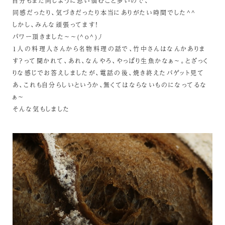
自分もまた同じように思い悩むこと多いので、
同感だったり、気づきだったり本当にありがたい時間でした^^
しかし、みんな頑張ってます！
パワー頂きました～～(^o^)丿
1人の料理人さんから名物料理の話で、竹中さんはなんかありま
す？って聞かれて、あれ、なんやろ、やっぱり生魚かなぁ～。とざっく
りな感じでお答えしましたが、電話の後、焼き終えたバゲット見て
あ、これも自分らしいというか、無くてはならないものになってるな
ぁ～
そんな気もしました