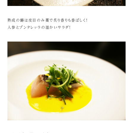
熟成の鰆は皮目のみ藁で炙り香りも香ばしく！
人参とプンタレッラの温かいサラダ！