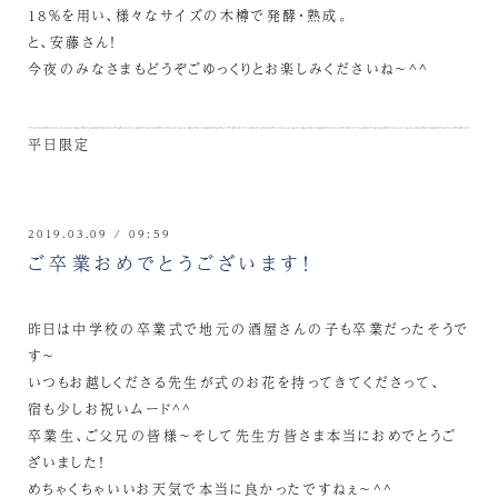
18％を用い、様々なサイズの木樽で発酵・熟成。
と、安藤さん！
今夜のみなさまもどうぞごゆっくりとお楽しみくださいね～^^
平日限定
2019.03.09 / 09:59
ご卒業おめでとうございます！
昨日は中学校の卒業式で地元の酒屋さんの子も卒業だったそうで
す～
いつもお越しくださる先生が式のお花を持ってきてくださって、
宿も少しお祝いムード^^
卒業生、ご父兄の皆様～そして先生方皆さま本当におめでとうご
ざいました！
めちゃくちゃいいお天気で本当に良かったですねぇ～^^