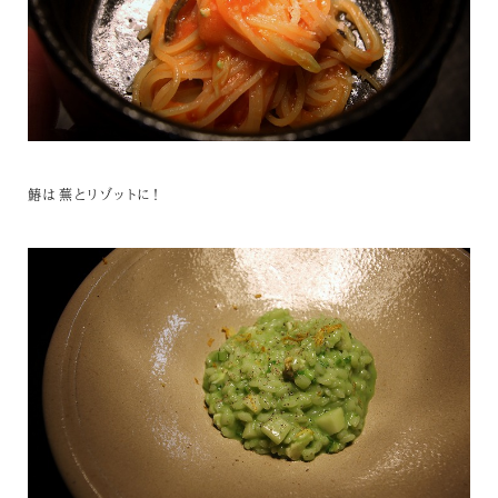
鰆は蕪とリゾットに！