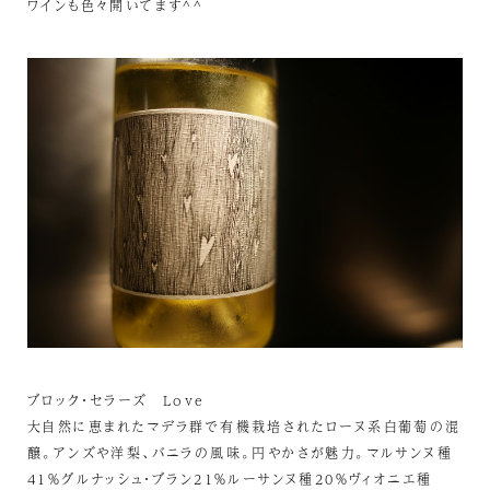
ワインも色々開いてます^^
ブロック・セラーズ Love
大自然に恵まれたマデラ群で有機栽培されたローヌ系白葡萄の混
醸。アンズや洋梨、バニラの風味。円やかさが魅力。マルサンヌ種
41％グルナッシュ・ブラン21％ルーサンヌ種20％ヴィオニエ種