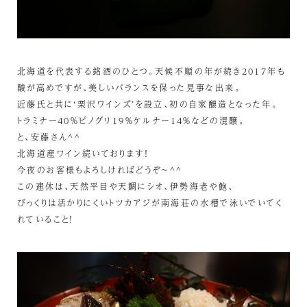
北海道を代表する銘酒のひとつ。天候不順の年が続き2017年も
酸が高めですが、美しいバランスを保った見事な出来。
近藤氏と共に‘栗沢ワインズ’を設立、初の自家醸造となった年。
トラミナー40％ピノグリ19％ケルナー14％などの混醸。
と、安藤さん^^
北海道産ワイン続いております！
今夜のお客様もよろしければどうぞ～^^
この連休は、天然平目や天鯛にシオ、伊勢海老や鮑、
びっくりは活かりにくいトツカアジが南海荘の水槽で泳いでいてく
れていること！