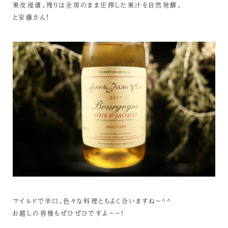
果皮浸漬、残りは全房のまま圧搾した果汁を自然発酵。
と安藤さん！
マイルドで辛口、色々な料理ともよく合いますね～^^
お越しの皆様もぜひぜひですよ～～！