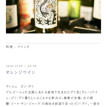
料理 - ドリンク
2018.12.07 / 23:29
オレンジワイン
ヴィニュ ピノ・グリ
ブルゴーニュの北限にあたる産地で生まれたグリ色(グレー)ワイ
ン。ピノ・グリ種らしいふくよかな飲み口、蜂蜜の余韻。古の銘
醸‘コート・サン・ジャック’の南向き斜面で育ったピノ・グリ。一部を