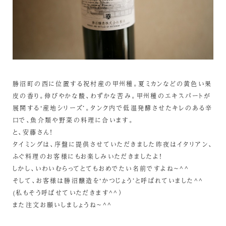
勝沼町の西に位置する祝村産の甲州種。夏ミカンなどの黄色い果
皮の香り。伸びやかな酸、わずかな苦み。甲州種のエキスパートが
展開する‘産地シリーズ’。タンク内で低温発酵させたキレのある辛
口で、魚介類や野菜の料理に合います。
と、安藤さん！
タイミングは、序盤に提供させていただきました昨夜はイタリアン、
ふぐ料理のお客様にもお楽しみいただきましたよ！
しかし、いわいむらってとてもおめでたい名前ですよね～^^
そして、お客様は勝沼醸造を‘かつじょう’と呼ばれていました^^
(私もそう呼ばせていただきます^^）
また注文お願いしましょうね～^^