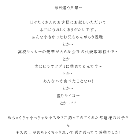
毎日違う夕景～
日々たくさんのお客様にお越しいただいて
本当にうれしくありがたいです。
あんな小さかったお兄ちゃんがもう就職！
とか～
高校サッカーの先輩が大きな会社の代表取締役やで～
とか～
実はヒラマツグミに勤めてるんです～
とか～
あんなハモ食べたことない！
とか～
握りサイコー
とか～^^
めちゃくちゃ小っちゃなキスを２匹釣ってきてくれた常連様のお子さ
ん
キスの目がめちゃくちゃきれいで透き通ってて感動でした！