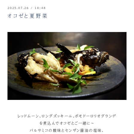
2025.07.26 / 18:48
オコゼと夏野菜
レッドムーン、ロングズッキーニ、ポモドーロリオグランデ
を煮込んでオコゼとご一緒に～
バルサミコの酸味とセンザン醤油の塩味、