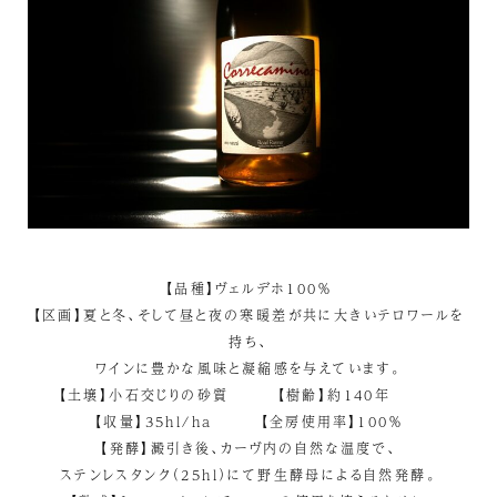
【品種】ヴェルデホ100％
【区画】夏と冬、そして昼と夜の寒暖差が共に大きいテロワールを
持ち、
ワインに豊かな風味と凝縮感を与えています。
【土壌】小石交じりの砂質 【樹齢】約140年
【収量】35hl/ha 【全房使用率】100％
【発酵】澱引き後、カーヴ内の自然な温度で、
ステンレスタンク（25hl）にて野生酵母による自然発酵。