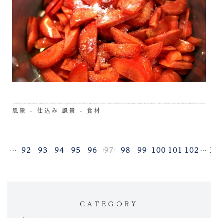
風景 - 仕込み
風景 - 食材
1
…
92
93
94
95
96
97
98
99
100
101
102
…
1
CATEGORY