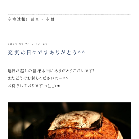
空室速報！
風景 - 夕景
2023.02.28 / 16:45
充実の日々ですありがとう^^
連日お越しの皆様本当にありがとうございます！
またどうぞお越しくださいね～^^
お待ちしておりますm(__)m