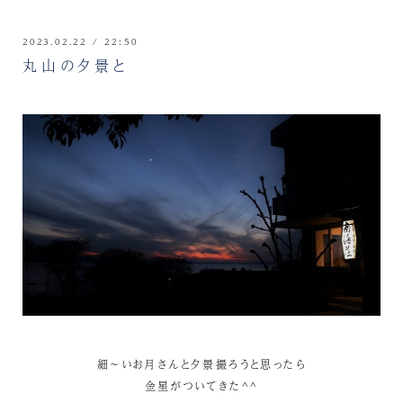
2023.02.22 / 22:50
丸山の夕景と
細～いお月さんと夕景撮ろうと思ったら
金星がついてきた^^