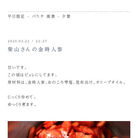
平日限定 - パスタ
風景 - 夕景
2023.02.22 / 22:27
柴山さんの金時人参
甘いです。
この頃はピュレにしてます。
原材料は、金時人参、おのころ雫塩、昆布出汁、オリーブオイル。
じっくり炒めて、
ゆっくり煮ます。