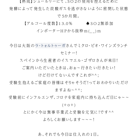
【熟成】シュールリーにて、SO2の使用を控えるために
発酵によって発生した炭酸ガスを逃がさないように密閉した状態
で５か月間。
【アルコール度数】13.0％ ♠SO2無添加
インポーターHPから抜粋m(__)m
今日は大阪の
ラ・トォルトゥーガ
さんでミクロ・ビオ・ワインズランチ
セミナー！
スペインから生産者のイスマエル・ゴザロさんが来日！
ご案内いただいたときは、おぉ～行きたい行きたい！
けど行けてないんですこれが^^;
受験生抱えるご家庭の皆様はそりゃそうだ！っておわかりいただけ
ますよね～^^;
受験前にインフルエンザ、コロナを家庭内に持ち込んだ日にゃ～～
(+o+)
とにかく今は無事卒業式と受験を元気に！です^^
よろしくお願いします～～～！
あ、それでも今日は仕入れの1日。