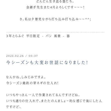
どんどん生き返る器たち。
金継ぎ先生また4月よろしくです～～～！
さ、私は夕景見ながら打ち込み打ち込み～～^^;
3年とらふぐ
平日限定 - パン
風景 - 器
2023.02.26 / 00:37
今シーズンも大変お世話になりました！
なんかね、しみじみですよ。
今シーズン最終の芽ネギの仕入れ！
いつもやっさん一人で作業されてるんですけどね、
いつも通りの仕入れで、またたのんましょ～的な感じで後にしたん
ですけど、