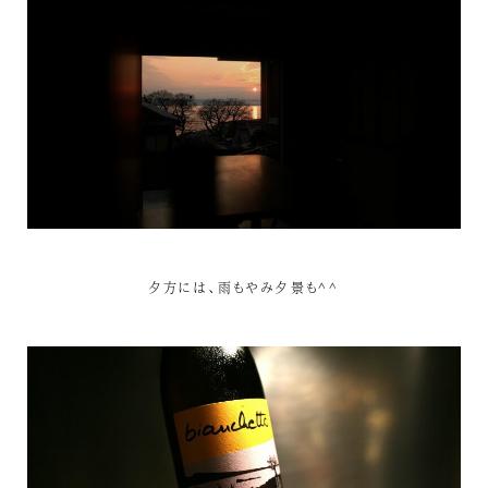
夕方には、雨もやみ夕景も^^