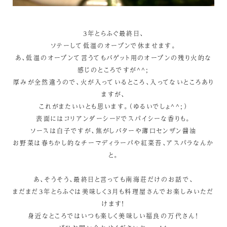
3年とらふぐ最終日、
ソテーして低温のオーブンで休ませます。
あ、低温のオーブンて言うてもバゲット用のオーブンの残り火的な
感じのところですが^^;
厚みが全然違うので、火が入っているところ、入ってないところあり
ますが、
これがまたいいとも思います。（ゆるいでしょ^^;）
表面にはコリアンダーシードでスパイシーな香りも。
ソースは白子ですが、焦がしバターや薄口センザン醤油
お野菜は春ちかし的なチーマディラーパや紅菜苔、アスパラなんか
と。
あ、そうそう、最終日と言っても南海荘だけのお話で、
まだまだ3年とらふぐは美味しく3月も料理屋さんでお楽しみいただ
けます！
身近なところではいつも楽しく美味しい福良の万代さん！