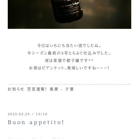
今日はいちにち冷たい雨でしたね。
今シーズン最終の3年とらふぐ仕込みでした。
夜は家族で餃子鍋です^^
お供はビアンケット、美味しいですね～～～！
お知らせ
空室速報！
風景 - 夕景
2023.02.24 / 10:16
Buon appetito！