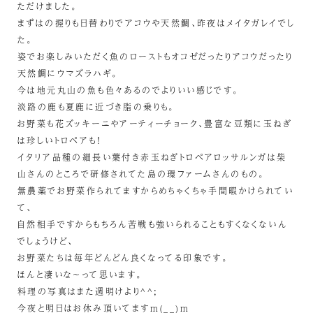
ただけました。
まずはの握りも日替わりでアコウや天然鯛、昨夜はメイタガレイでし
た。
姿でお楽しみいただく魚のローストもオコゼだったりアコウだったり
天然鯛にウマズラハギ。
今は地元丸山の魚も色々あるのでよりいい感じです。
淡路の鹿も夏鹿に近づき脂の乗りも。
お野菜も花ズッキーニやアーティーチョーク、豊富な豆類に玉ねぎ
は珍しいトロペアも！
イタリア品種の細長い葉付き赤玉ねぎトロペアロッサルンガは柴
山さんのところで研修されてた島の環ファームさんのもの。
無農薬でお野菜作られてますからめちゃくちゃ手間暇かけられてい
て、
自然相手ですからもちろん苦戦も強いられることもすくなくないん
でしょうけど、
お野菜たちは毎年どんどん良くなってる印象です。
ほんと凄いな～って思います。
料理の写真はまた週明けより^^;
今夜と明日はお休み頂いてますm(__)m