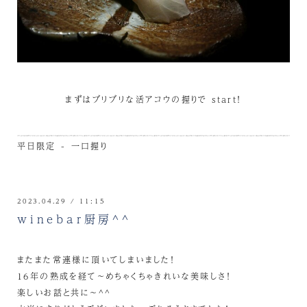
まずはブリブリな活アコウの握りで start！
平日限定 - 一口握り
2023.04.29 / 11:15
winebar厨房^^
またまた常連様に頂いてしまいました！
16年の熟成を経て～めちゃくちゃきれいな美味しさ！
楽しいお話と共に～^^