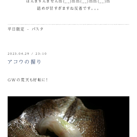
ほんますんませんm(__)mm(__)mm(__)m
詰めが甘すぎますね反省です。。。
平日限定 - パスタ
2023.04.29 / 23:10
アコウの握り
GWの荒天も好転に！