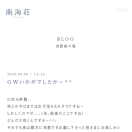
BLOG
淡路島の風
2023.05.06 / 12:22
GWいかがでしたかー^^
GWも終盤、
何とか今日まではお天気ももちそうですね～
しかしこのマゼ、、、（あ、南風のことですね）
どんだけ吹くんですか～^^;
それでも魚は潤沢に用意できお越し下さった皆さまにお楽しみい