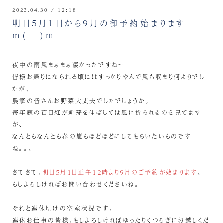
2023.04.30 / 12:18
明日5月1日から9月の御予約始まります
m(__)m
夜中の雨風まぁまぁ凄かったですね～
皆様お帰りになられる頃にはすっかりやんで風も収まり何よりでし
たが、
農家の皆さんお野菜大丈夫でしたでしょうか。
毎年庭の百日紅が新芽を伸ばしては風に折られるのを見てます
が、
なんともなんとも春の嵐もほどほどにしてもらいたいものです
ね。。。
さてさて、
明日５月１日正午１２時より９月のご予約が始まります
。
もしよろしければお問い合わせくださいね。
それと連休明けの空室状況です。
連休お仕事の皆様、もしよろしければゆったりくつろぎにお越しくだ