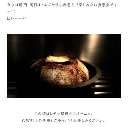
今夜は鳴門、明日はハレノサラ小浜君ちで楽しみなお食事会です
～^^
はい～～^^
この頃はレモン酵母カンパーニュ。
GW明けの皆様もごゆっくりとお楽しみください。