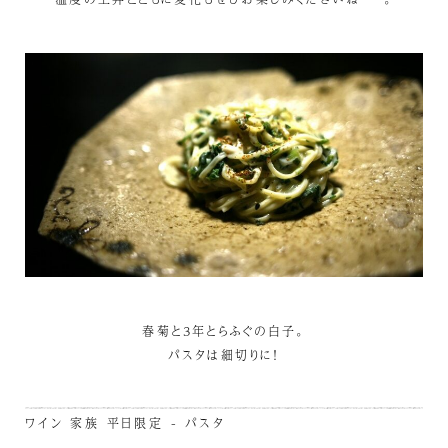
春菊と3年とらふぐの白子。
パスタは細切りに！
ワイン
家族
平日限定 - パスタ