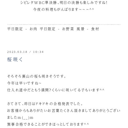
シビレタWBC準決勝、明日の決勝も楽しみですね！
今夜の料理もがんばります～～～^^
平日限定 - お肉
平日限定 - お野菜
風景 - 食材
2023.03.18 / 10:34
桜咲く
そろそろ裏山の桜も咲きそうです。
今年は早いですね～
仕入れ道中だともう満開？くらいに咲いてる子もいます^^
さてさて、昨日はドキドキの合格発表でした。
お客様からもありがたいお言葉たくさん頂きましてありがとうござい
ましたm(__)m
無事合格できることができほっとしております^^