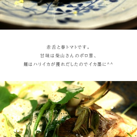
赤舌と春トマトです。
甘味は柴山さんのポロ葱、
麺はハリイカが獲れだしたのでイカ墨に^^