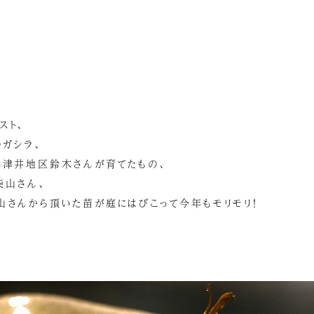
スト、
のガシラ、
隣津井地区鈴木さんが育てたもの、
柴山さん、
山さんから頂いた苗が庭にはびこって今年もモリモリ！