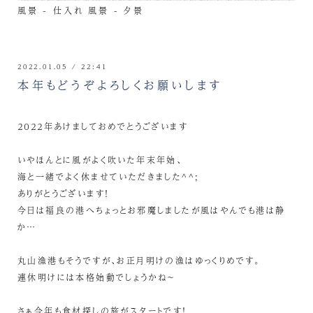
風景 - 仕入れ
風景 - 夕景
2022.01.05 / 22:41
本年もどうぞよろしくお願いします
２０２２年あけましておめでとうございます
いやほんとに風がよく吹いた年末年始、
海と一緒でよく休ませていただきました^^;
ありがとうございます！
今日は福良の港へちょっとお邪魔しましたが風はやんでも港は静
か…
丸山漁港もそうですが、お正月明けの漁はゆっくりめです。
連休明けには本格始動でしょうかね～
さぁ今年も食材探しの旅がスタートです！