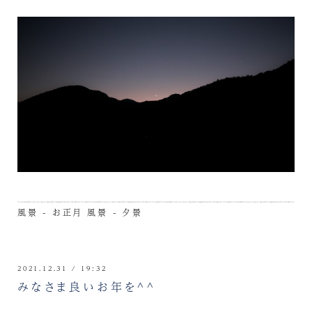
風景 - お正月
風景 - 夕景
2021.12.31 / 19:32
みなさま良いお年を^^