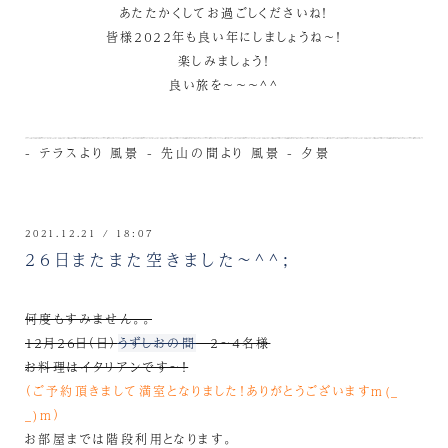
あたたかくしてお過ごしくださいね！
皆様２０２２年も良い年にしましょうね～！
楽しみましょう！
良い旅を～～～^^
-
テラスより
風景 - 先山の間より
風景 - 夕景
2021.12.21 / 18:07
２６日またまた空きました～^^;
何度もすみません。。
１２月２６日（日）
うずしおの間
２～４名様
お料理はイタリアンです～！
（ご予約頂きまして満室となりました！ありがとうございますm(_
_)m）
お部屋までは階段利用となります。