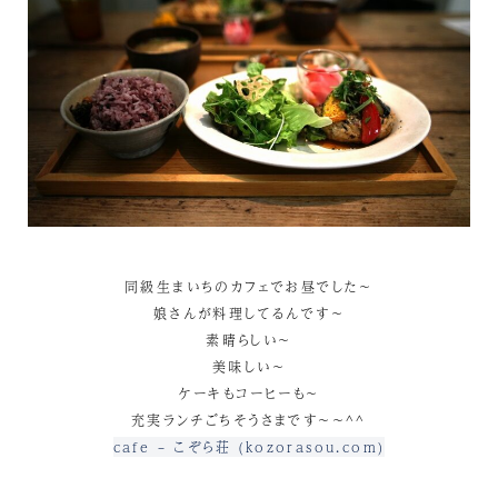
同級生まいちのカフェでお昼でした～
娘さんが料理してるんです～
素晴らしい～
美味しい～
ケーキもコーヒーも～
充実ランチごちそうさまです～～^^
cafe – こぞら荘 (kozorasou.com)