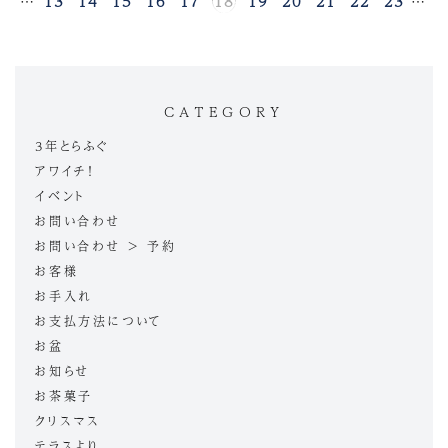
1
…
13
14
15
16
17
18
19
20
21
22
23
…
3
CATEGORY
3年とらふぐ
アワイチ！
イベント
お問い合わせ
お問い合わせ > 予約
お客様
お手入れ
お支払方法について
お盆
お知らせ
お茶菓子
クリスマス
テラスより