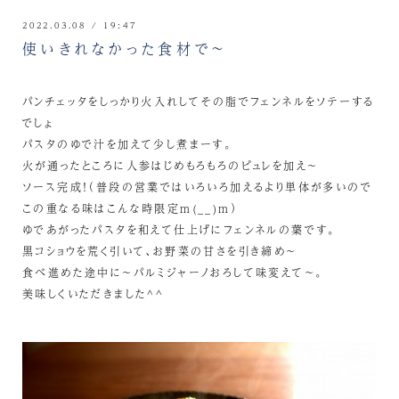
2022.03.08 / 19:47
使いきれなかった食材で～
パンチェッタをしっかり火入れしてその脂でフェンネルをソテーする
でしょ
パスタのゆで汁を加えて少し煮まーす。
火が通ったところに人参はじめもろもろのピュレを加え～
ソース完成！（普段の営業ではいろいろ加えるより単体が多いので
この重なる味はこんな時限定m(__)m）
ゆであがったパスタを和えて仕上げにフェンネルの葉です。
黒コショウを荒く引いて、お野菜の甘さを引き締め～
食べ進めた途中に～パルミジャーノおろして味変えて～。
美味しくいただきました^^