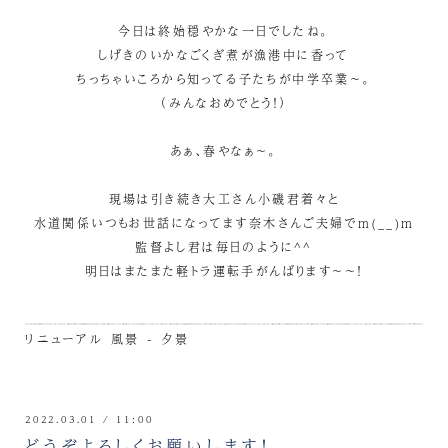
今日は終始穏やかな一日でしたね。
しげきのいかなごくぎ煮が漁港中に香って
ちっちゃいころから知ってる子たちが中学卒業～。
（みんなおめでとう！）
あぁ、春やなぁ～。
現場は引き続き大工さん小磯君着々と
水道関係いつもお世話になってます奈木さんご夫婦でm(__)m
監督よし君は毎日のように^^
明日はまたまた軽トラ運転手がんばります～～！
リニューアル
風景 - 夕景
2022.03.01 / 11:00
どうぞよろしくお願いします！