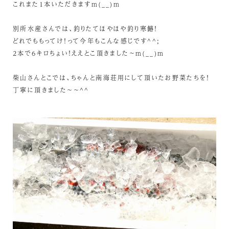
これまた1本いただきますm(__)m
別所水産さんでは、釣りたてほやほや釣り寒鰆！
どれでももってけ！って今年もこんな感じです^^;
2本で6キロちょい！ええとこ頂きました～m(__)m
柴山さんとこでは、ちゃんと南海荘用にして頂いたお野菜たちを！
丁寧に頂きました～～^^