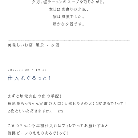
夕方、塩ラーメンのスープを取りながら。
本日は東寄りの北風、
宿は風裏でした。
静かな夕景です。
美味しいお店
風景 - 夕景
2022.01.06 / 19:21
仕入れぐるっと！
まずは地元丸山の魚の手配！
魚彩館もっちゃん定置の大口（天然ヒラメの大）2枚あるで！って！
2枚ともいただきますm(__)m
こまつさんに今年初仕入れはフィレでってお願いすると
淡路ビーフのええのあるで！って！