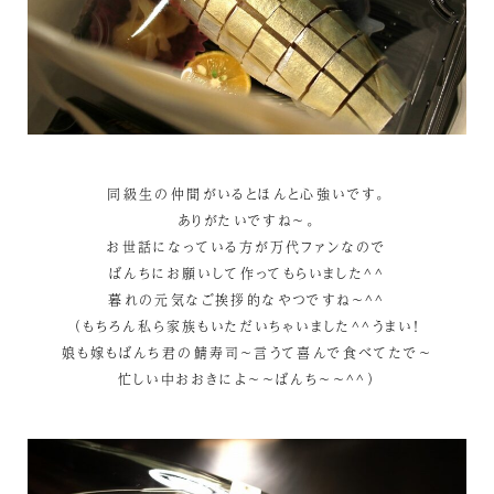
同級生の仲間がいるとほんと心強いです。
ありがたいですね～。
お世話になっている方が万代ファンなので
ばんちにお願いして作ってもらいました^^
暮れの元気なご挨拶的なやつですね～^^
（もちろん私ら家族もいただいちゃいました^^うまい！
娘も嫁もばんち君の鯖寿司～言うて喜んで食べてたで～
忙しい中おおきによ～～ばんち～～^^）