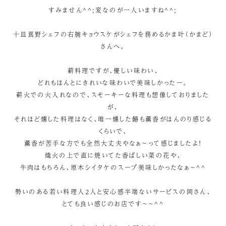
すみません^^;変なのが一人いますね^^;
十皿真野シェフの右腕キョウスケがシェフを務めるかま叶（かまど）
さんへ。
薪料理ですが、優しい味わい、
どれもほんとにきれいな味わいで美味しかったー。
薪火での火入れなので、スモーキーな料理も想像しておりました
が、
それほど燻した料理はなく、唯一燻した鰆も薫香がほんのり感じる
くらいで、
薫香が苦手な方でも全然大丈夫やなぁ～って感じましたよ！
熾火の上で直に焼いてた香ばしい菜の花や、
牛肉はもちろん、原木シイタケのスープ美味しかったなぁ～^^
勢いのある若い料理人2人と安心感半端ないサービスの岡さん、
とても良い感じのお店です～～^^