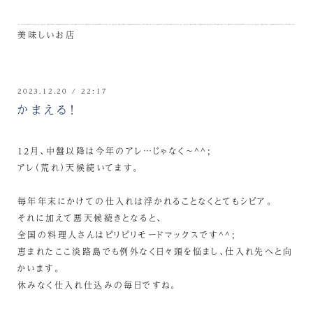
美味しいお店
2023.12.20 / 22:17
かまえる！
12月、中盤以降は今年のアレ…じゃなく～^^;
アレ（荒れ）天候続いてます。
毎年年末にかけての仕入れは浮かれることなくとてもシビア。
それに加えて悪天候続きとなると、
全国の料理人さんはピリピリモードマックスです^^;
恵まれたここ淡路島でも例外なく日々頭を悩まし、仕入れ先へと向
かいます。
休みなく仕入れ仕込みの毎日ですね。