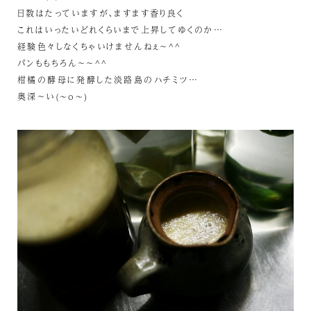
日数はたっていますが、ますます香り良く
これはいったいどれくらいまで上昇してゆくのか…
経験色々しなくちゃいけませんねぇ～^^
パンももちろん～～^^
柑橘の酵母に発酵した淡路島のハチミツ…
奥深～い(~o~)