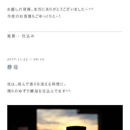
お越しの皆様、本当にありがとうございました～^^
今夜のお客様もごゆっくりと～！
風景 - 仕込み
2017.11.22 / 09:16
酵母
皮は、刻んで香りを添える料理に。
残りのゆずで酵母を仕込んでます^^