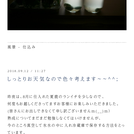
風景 - 仕込み
2018.09.12 / 11:27
しっとりお天気なので色々考えます～～^^;
昨夜は、8月に仕入れた夏鹿のランイチを少しなので、
何度もお越しくださってますお客様にお楽しみいただきました。
(皆さんにお出しできなくて申し訳ございませんm(__)m）
熟成についてまだまだ勉強しなくてはいけませんが、
今のところ真空して氷水の中に入れ冷蔵庫で保存する方法をとっ
ています。