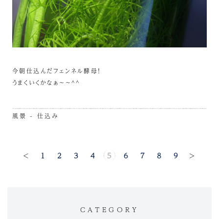
今朝仕込んだフェンネル酵母！
うまくいくかなぁ～～^^
風景 - 仕込み
<
1
2
3
4
5
6
7
8
9
>
CATEGORY