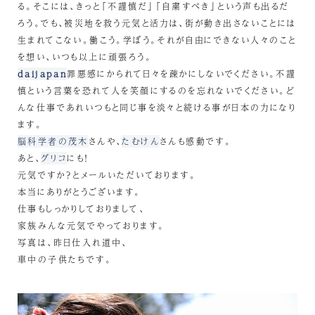
る。そこには、きっと「不謹慎だ」「自粛すべき」という声も出るだ
ろう。でも、被災地を救う元気と活力は、街が動き出さないことには
生まれてこない。働こう。学ぼう。それが自由にできない人々のこと
を想い、いつも以上に頑張ろう。
daijapan
罪悪感にかられて日々を疎かにしないでください。不謹
慎という言葉を恐れて人を笑顔にするのを忘れないでください。ど
んな仕事であれいつもと同じ事を淡々と続ける事が日本の力になり
ます。
脳科学者の茂木
さんや、
たむけん
さんも感動です。
あと、
グリコ
にも！
元気ですか？とメールいただいております。
本当にありがとうございます。
仕事もしっかりしておりまして、
家族みんな元気でやっております。
写真は、昨日仕入れ道中、
車中の子供たちです。