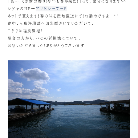
「あー、くぎ煮の香り！今年も春が来た！」って、気分になります^^
シゲキのHP→
アサヒシーフード
ネットで買えます！春の味を産地直送にて！お勧めですよ～^^
途中、人形浄瑠璃へお邪魔させていただいて、
こちらは福良漁港！
組合の方から、ハモの延縄漁について、
お話いただきました！ありがとうございます！