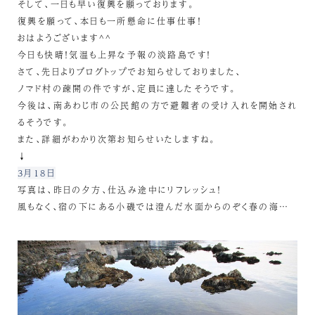
そして、一日も早い復興を願っております。
復興を願って、本日も一所懸命に仕事仕事！
おはようございます^^
今日も快晴！気温も上昇な予報の淡路島です！
さて、先日よりブログトップでお知らせしておりました、
ノマド村の疎開の件ですが、定員に達したそうです。
今後は、南あわじ市の公民館の方で避難者の受け入れを開始され
るそうです。
また、詳細がわかり次第お知らせいたしますね。
↓
3月18日
写真は、昨日の夕方、仕込み途中にリフレッシュ！
風もなく、宿の下にある小磯では澄んだ水面からのぞく春の海…