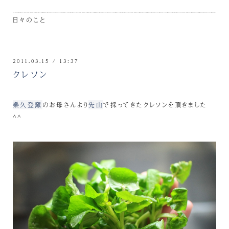
日々のこと
2011.03.15 / 13:37
クレソン
樂久登窯
のお母さんより
先山
で採ってきたクレソンを頂きました
^^