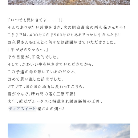
「いつでも見にきてよ～～～！」
そんなありがたい言葉を頂き、次の肥育農家の西久保さんちへ！
こちらでは、400キロから500キロもあるでっかい牛さんたち！
西久保さんもほんとに色々なお話聞かせていただきました。
「牛が好きやから～。」
その言葉が、印象的でした。
そして、かわいい牛を見させていただきながら、
この子達の命を頂いているのだなと、
改めて思い直した訪問でした。
さてさて、またまた場所は変わってこちら、
雪がやんで、晴れ間の覗く三原平野！
去年、雑誌ブルータスに掲載され話題騒然の玉葱、
‘
ティアスイート
‘秦さんの畑へ！